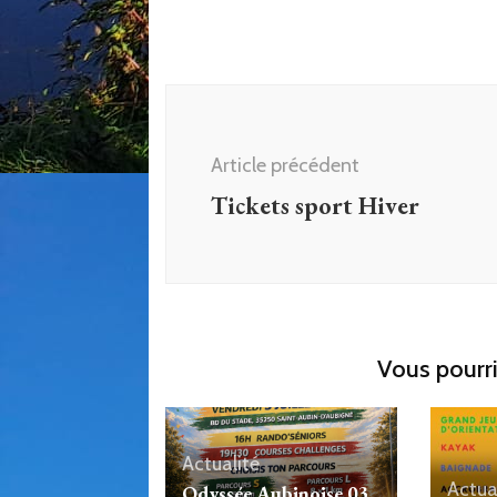
Navigation
d'article
Article précédent
Tickets sport Hiver
Vous pourri
Actualité
Actua
Odyssée Aubinoise 03